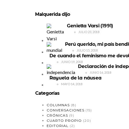
Malquerida dijo
Genietta Varsi (1991)
JULIO 23, 2018
Perú querido, mi país bend
JULIO 15, 2018
De cuando el feminismo me devol
JUNIO 19, 2018
Declaración de inde
JUNIO 16, 2018
Rayuela de la náusea
MAYO 14, 2018
Categorías
COLUMNAS
(8)
CONVERSACIONES
(15)
CRÓNICAS
(9)
CUARTO PROPIO
(20)
EDITORIAL
(2)