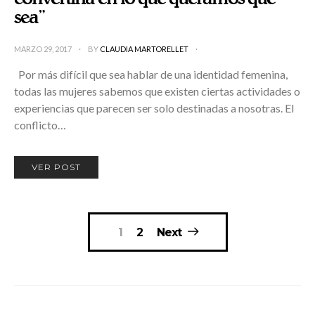
sea”
MARZO 29, 2017
BY
CLAUDIA MARTORELLET
Por más difícil que sea hablar de una identidad femenina,
todas las mujeres sabemos que existen ciertas actividades o
experiencias que parecen ser solo destinadas a nosotras. El
conflicto…
VER POST
Posts
1
2
Next
pagination