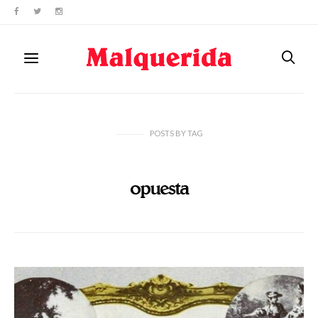
POSTS
BY
TAG
opuesta