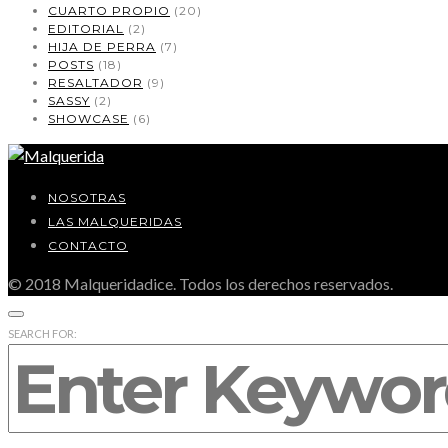
CUARTO PROPIO
(20)
EDITORIAL
(2)
HIJA DE PERRA
(7)
POSTS
(18)
RESALTADOR
(9)
SASSY
(2)
SHOWCASE
(6)
NOSOTRAS
LAS MALQUERIDAS
CONTACTO
© 2018 Malqueridadice. Todos los derechos reservados.
SEARCH FOR: