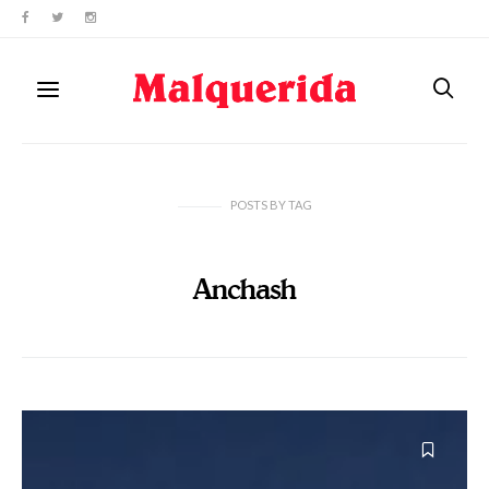
POSTS
BY
TAG
Anchash