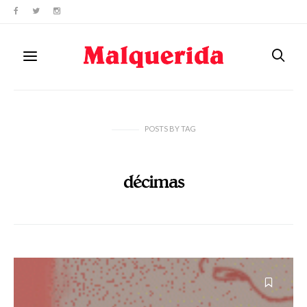
POSTS
BY
TAG
décimas