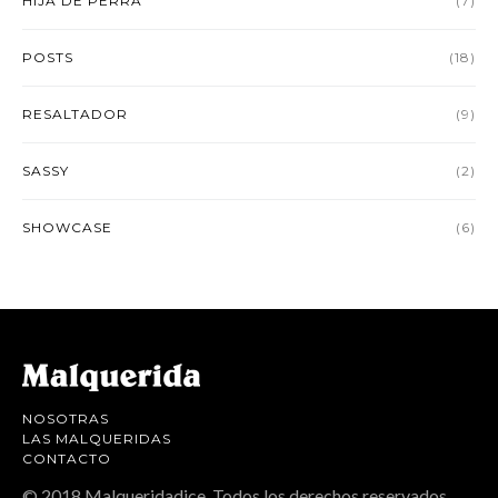
HIJA DE PERRA
(7)
POSTS
(18)
RESALTADOR
(9)
SASSY
(2)
SHOWCASE
(6)
NOSOTRAS
LAS MALQUERIDAS
CONTACTO
© 2018 Malqueridadice. Todos los derechos reservados.